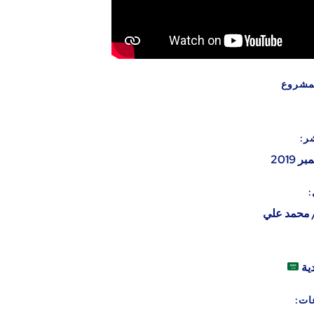
مشروع
ر:
:
 محمد علي
ية
ات: