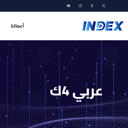
أعمالنا
عربي 4ك