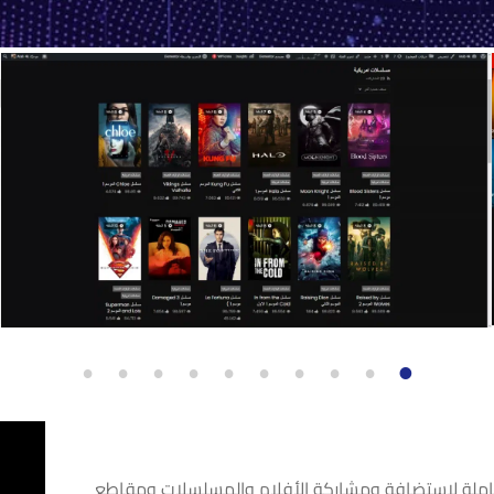
1
9
8
7
6
5
4
3
2
1
0
املة لاستضافة ومشاركة الأفلام والمسلسلات ومقاطع