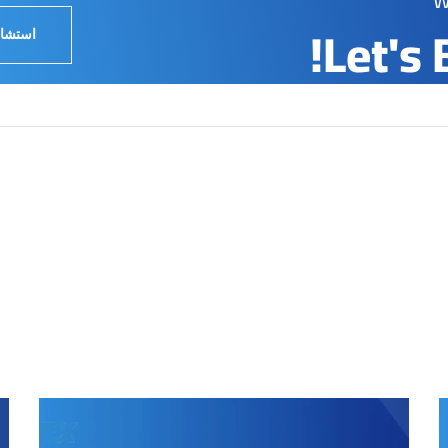
Let's 
استشار