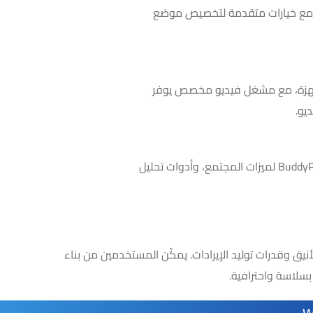
عم إعلانات الفيديو باستخدام Google IMA SDK مع خيارات متقدمة لتخصيص موضع
جهزة، مع مشغل فيديو مخصص يوفر
يو.
دعم تصنيف IMDB، والتكامل مع bbPress و BuddyPress لميزات المجتمع، وأدوات تحليل
يق وقدرات توليد الإيرادات. يمكّن المستخدمين من بناء
سلاسة واحترافية.