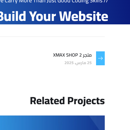
// We Carry More Than Just Good Coding Skills
Build Your Website!
متجر XMAX SHOP 2
25 مارس، 2025
Related Projects