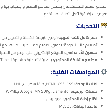
الفيديو. يسمح للمستخدمين بتحميل مقاطع الفيديو والإعجاب بها 
مع ميزات إضافية لتعزيز تجربة المستخدم.
التحديات:
دعم كامل للغة العربية:
توفير الترجمة الكاملة والتحويل من اليمين
تصميم عالي الجودة:
تحقيق تصميم مميز بصرياً يتماشى مع اله
تحسين الأداء:
تسريع الموقع الإلكتروني على الرغم من الكميا
مجتمع مشاركة المحتوى:
بناء بيئة تفاعلية مشابهة لـ YouTube لمشاركة الوسائط بسلاسة.
المواصفات الفنية:
لغات البرمجة:
HTML, CSS, CSS, جافا سكريبت, PHP
تقنيات البرمجة:
Elementor، وGoogle IMA SDK، وWPML
نظام إدارة المحتوى:
ووردبريس
قاعدة البيانات:
MySQL