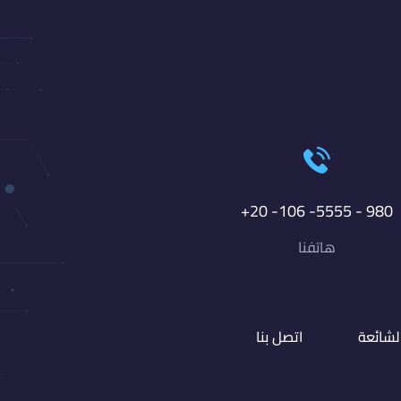
980 - 5555- 106- 20+
هاتفنا
الشائعة
اتصل بنا