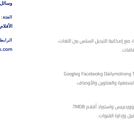
وسائل ا
الفئة:
الأفلا
ة، مع إمكانية التبديل السلس بين اللغات،
الرابط
افات.
k.com
مدمج مع منصات مثل YouTube وVimeo وTwitch وDailymotion وFacebook وGoogle
ريس واستيراد أفلام TMDB.
ل وإدارة القنوات.