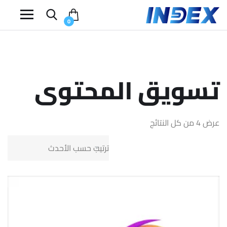
0
تسويق المحتوى
عرض ⁦4⁩ من كل النتائج